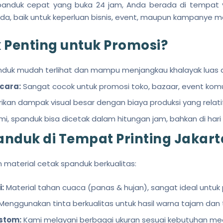
panduk cepat yang buka 24 jam, Anda berada di tempat
a, baik untuk keperluan bisnis, event, maupun kampanye 
Penting untuk Promosi?
duk mudah terlihat dan mampu menjangkau khalayak luas 
Acara:
Sangat cocok untuk promosi toko, bazaar, event komun
kan dampak visual besar dengan biaya produksi yang relati
mi, spanduk bisa dicetak dalam hitungan jam, bahkan di har
nduk di Tempat Printing Jakart
 material cetak spanduk berkualitas:
:
Material tahan cuaca (panas & hujan), sangat ideal untu
Menggunakan tinta berkualitas untuk hasil warna tajam dan
stom:
Kami melayani berbagai ukuran sesuai kebutuhan me