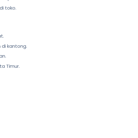
i toko.
t.
di kantong.
an.
a Timur.