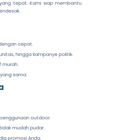
 yang tepat. Kami siap membantu
mendesak.
dengan cepat.
itas, hingga kampanye politik.
f murah.
i yang sama.
a
k penggunaan outdoor.
 tidak mudah pudar.
dia promosi Anda.